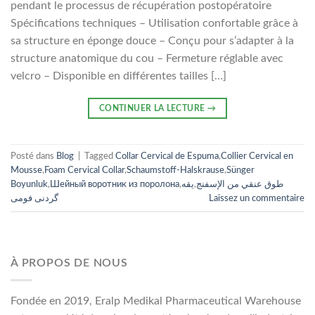
pendant le processus de récupération postopératoire
Spécifications techniques – Utilisation confortable grâce à
sa structure en éponge douce – Conçu pour s’adapter à la
structure anatomique du cou – Fermeture réglable avec
velcro – Disponible en différentes tailles […]
CONTINUER LA LECTURE
→
Posté dans
Blog
|
Tagged
Collar Cervical de Espuma
,
Collier Cervical en
Mousse
,
Foam Cervical Collar
,
Schaumstoff-Halskrause
,
Sünger
Boyunluk
,
Шейный воротник из поролона
,
یقه
,
طوق عنقي من الإسفنج
گردنی فومی
Laissez un commentaire
À PROPOS DE NOUS
Fondée en 2019, Eralp Medikal Pharmaceutical Warehouse