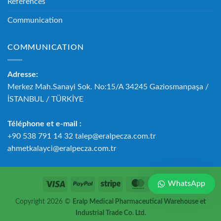
Références
Communication
COMMUNICATION
Adresse:
Merkez Mah.Sanayi Sok. No:15/A 34245 Gaziosmanpaşa /
İSTANBUL / TÜRKİYE
Téléphone et e-mail :
+90 538 791 14 32 talep@eralpecza.com.tr
ahmetkalayci@eralpecza.com.tr
WhatsApp
Copyright 2026 ©
Eralp Medical Pharmaceutical Warehouse et
Industrial Trade Co. Ltd.