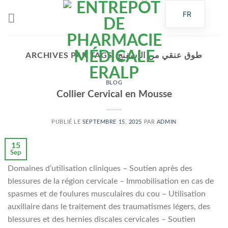
Passer
FR
au
contenu
ARCHIVES PAR TAGS:
طوق عنقي من الإسفنج
BLOG
Collier Cervical en Mousse
PUBLIÉ LE
SEPTEMBRE 15, 2025
PAR
ADMIN
15
Sep
Domaines d’utilisation cliniques – Soutien après des
blessures de la région cervicale – Immobilisation en cas de
spasmes et de foulures musculaires du cou – Utilisation
auxiliaire dans le traitement des traumatismes légers, des
blessures et des hernies discales cervicales – Soutien