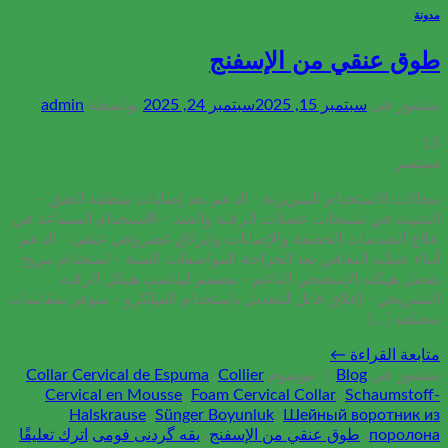
مدونة
طوق عنقي من الإسفنج
منشور في
سبتمبر 15, 2025
سبتمبر 24, 2025
بواسطة
admin
15
سبتمبر
مجالات الاستخدام السريرية - الدعم بعد إصابات منطقة العنق -
التثبيت في تشنجات عضلات الرقبة والشد - الاستخدام المساعد في
علاج الصدمات الخفيفة والإصابات وانزلاق غضروفي عنقي - الدعم
أثناء عملية التعافي بعد الجراحة المواصفات الفنية - استخدام مريح
بفضل هيكله الإسفنجي الناعم - مصمم ليناسب هيكل الرقبة
التشريحي - إغلاق قابل للتعديل باستخدام الفيلكرو - متوفر بمقاسات
مختلفة [...]
متابعة القراءة
←
منشور في
Blog
|
موسوم
Collier
،
Collar Cervical de Espuma
Cervical en Mousse
،
Foam Cervical Collar
،
Schaumstoff-
Halskrause
،
Sünger Boyunluk
،
Шейный воротник из
поролона
،
طوق عنقي من الإسفنج
،
یقه گردنی فومی
اترك تعليقًا