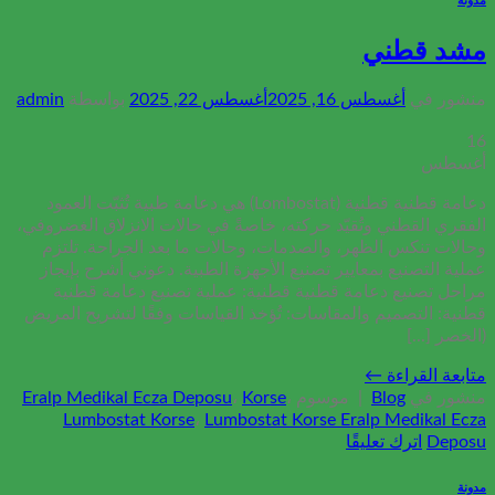
مدونة
مشد قطني
منشور في
أغسطس 16, 2025
أغسطس 22, 2025
بواسطة
admin
16
أغسطس
دعامة قطنية قطنية (Lombostat) هي دعامة طبية تُثبّت العمود
الفقري القطني وتُقيّد حركته، خاصةً في حالات الانزلاق الغضروفي،
وحالات تنكس الظهر، والصدمات، وحالات ما بعد الجراحة. تلتزم
عملية التصنيع بمعايير تصنيع الأجهزة الطبية. دعوني أشرح بإيجاز
مراحل تصنيع دعامة قطنية قطنية: عملية تصنيع دعامة قطنية
قطنية: التصميم والمقاسات: تُؤخذ القياسات وفقًا لتشريح المريض
(الخصر [...]
متابعة القراءة
←
منشور في
Blog
|
موسوم
،
Korse
،
Eralp Medikal Ecza Deposu
Lumbostat Korse
،
Lumbostat Korse Eralp Medikal Ecza
Deposu
اترك تعليقًا
مدونة