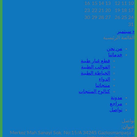
16
15
14
13
12
11
10
23
22
21
20
19
18
17
30
29
28
27
26
25
24
31
« سبتمبر
القائمة الرئيسية
من نحن
خدماتنا
قطع غيار طبية
القوالب الطبية
الخياطة الطبية
الدواء
منتجاتنا
كتالوج المنتجات
مدونة
مراجع
تواصل
تواصل
عنوان:
Merkez Mah.Sanayi Sok. No:15/A 34245 Gaziosmanpaşa /