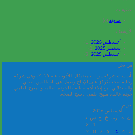
تصنيفات
مدونة
(6)
الأرشيف
أغسطس 2026
(1)
سبتمبر 2025
(2)
أغسطس 2025
(3)
من نحن
تأسست شركة إيرالب ميديكال للأدوية عام ٢٠١٩، وهي شركة
رعاية صحية تُركز على الإنتاج وتعمل في القطاعين الطبي
والصيدلاني، مع إيلاء أهمية بالغة للجودة العالية والمنهج العلمي.
جودة عالية، منهج علمي... ننتج الصحة.
تقويم
أغسطس 2026
ن
ث
أرب
خ
ج
س
د
2
1
9
8
7
6
5
4
3