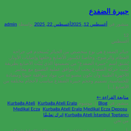
جبيرة الضفدع
منشور في
أغسطس 12, 2025
أغسطس 22, 2025
بواسطة
admin
12
أغسطس
جبائر الضفدع هي نوع متخصص من الجبائر يُستخدم في جراحة
العظام والرضوح، وخاصةً لكسور الأصابع وخلعها وإصابات الأوتار.
يُشتق اسم "جبيرة الضفدع" من تصميمها الذي يُثبّت الأصابع بطريقة
تُشبه حركة الضفدع. يجب أن تتوافق عملية التصنيع مع معايير
الأجهزة الطبية وأن تكون مصنوعة من مواد متوافقة حيويًا ومضادة
للحساسية. تصميم وحجم جبيرة الضفدع مناسب لأحجام مختلفة من
الأصابع [...]
متابعة القراءة
←
منشور في
Blog
|
موسوم
Kurbağa Ateli Eralp
،
Kurbağa Ateli
Medikal Ecza
،
Kurbağa Ateli Eralp Medikal Ecza Deposu
،
Kurbağa Ateli İstanbul Toptancı
اترك تعليقًا
من نحن