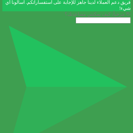
فريق دعم العملاء لدينا جاهز للإجابة على استفساراتكم. اسألونا أي
شيء!
👋 مرحباً، كيف يمكنني مساعدتك؟