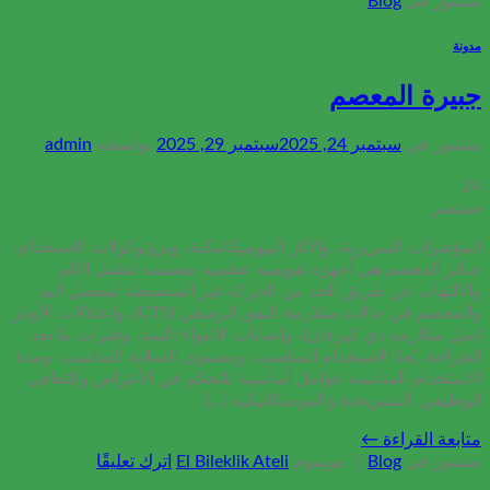
منشور في
Blog
مدونة
جبيرة المعصم
منشور في
سبتمبر 24, 2025
سبتمبر 29, 2025
بواسطة
admin
24
سبتمبر
المؤشرات السريرية، والآثار البيوميكانيكية، وبروتوكولات الاستخدام:
جبائر المعصم هي أجهزة تقويمية عظمية مصممة لتقليل الألم
والالتهاب عن طريق الحد من الحركة غير المنضبطة لمفصل اليد
والمعصم في حالات متلازمة النفق الرسغي (CTS)، واعتلالات الأوتار
(مثل متلازمة دي كيرفان)، وإصابات الالتواء/الشد، وفترات ما بعد
الجراحة. يُعدّ الاستخدام المناسب، ومستوى الصلابة المناسب، ومدة
الاستخدام المناسبة عوامل أساسية للتحكم في الأعراض والتعافي
الوظيفي. التشريحية والبيوميكانيكية [...]
متابعة القراءة
←
منشور في
Blog
|
موسوم
El Bileklik Ateli
اترك تعليقًا