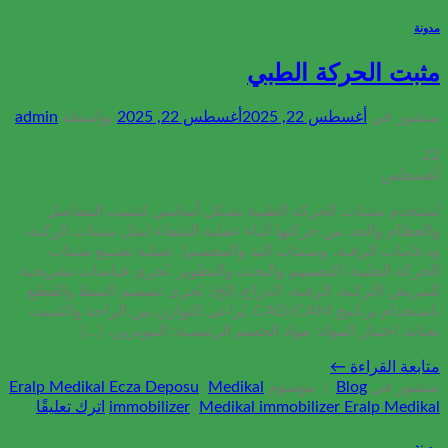
مدونة
مثبت الحركة الطبي
منشور في
أغسطس 22, 2025
أغسطس 22, 2025
بواسطة
admin
22
أغسطس
تُستخدم مثبتات الحركة الطبية بشكل أساسي لتثبيت المفاصل
والعظام والحد من حركتها أثناء عملية الشفاء (مثل مثبتات الركبة،
ودعامات الرقبة، ومثبتات اليد والمعصم). عملية تصنيع مثبتات
الحركة الطبية: التصميم والبحث والتطوير. تُجرى قياسات تشريحية
للمريض (الركبة، الرقبة، الذراع، إلخ). يُجرى تصميم النمط والقطع
باستخدام برنامج CAD/CAM. يُراعى التوازن بين الراحة والتثبيت
بعناية. اختيار المواد: مواد الجسم الرئيسية: النيوبرين، [...]
متابعة القراءة
←
منشور في
Blog
|
موسوم
Medikal
،
Eralp Medikal Ecza Deposu
Medikal immobilizer Eralp Medikal
،
immobilizer
اترك تعليقًا