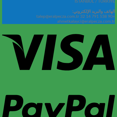
İSTANBUL / TÜRKİYE
الهاتف والبريد الإلكتروني:
+90 538 791 14 32 talep@eralpecza.com.tr
ahmetkalayci@eralpecza.com.tr