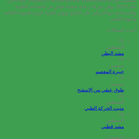
تأسست شركة Eralp Medikal Pharmaceutical Warehouse في
عام 2019، وهي شركة رعاية صحية تعمل في الصناعة الطبية
والصيدلانية مع التركيز على الإنتاج وتولي أهمية كبيرة للجودة العالية
والنهج العلمي.
أحدث المقالات
05
أغسطس
مشد البطن
24
سبتمبر
جبيرة المعصم
15
سبتمبر
طوق عنقي من الإسفنج
22
أغسطس
مثبت الحركة الطبي
16
أغسطس
مشد قطني
أحدث التعليقات