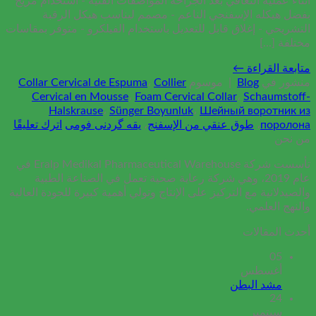
أثناء عملية التعافي بعد الجراحة المواصفات الفنية - استخدام مريح
بفضل هيكله الإسفنجي الناعم - مصمم ليناسب هيكل الرقبة
التشريحي - إغلاق قابل للتعديل باستخدام الفيلكرو - متوفر بمقاسات
مختلفة [...]
متابعة القراءة
←
منشور في
Blog
|
موسوم
Collier
،
Collar Cervical de Espuma
Cervical en Mousse
،
Foam Cervical Collar
،
Schaumstoff-
Halskrause
،
Sünger Boyunluk
،
Шейный воротник из
поролона
،
طوق عنقي من الإسفنج
،
یقه گردنی فومی
اترك تعليقًا
من نحن
تأسست شركة Eralp Medikal Pharmaceutical Warehouse في
عام 2019، وهي شركة رعاية صحية تعمل في الصناعة الطبية
والصيدلانية مع التركيز على الإنتاج وتولي أهمية كبيرة للجودة العالية
والنهج العلمي.
أحدث المقالات
05
أغسطس
مشد البطن
24
سبتمبر