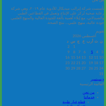
من نحن
تأسست شركة إيرالب ميديكال للأدوية عام ٢٠١٩، وهي شركة
رعاية صحية تُركز على الإنتاج وتعمل في القطاعين الطبي
والصيدلاني، مع إيلاء أهمية بالغة للجودة العالية والمنهج العلمي.
جودة عالية، منهج علمي... ننتج الصحة.
تقويم
أغسطس 2026
ن
ث
أرب
خ
ج
س
د
2
1
9
8
7
6
5
4
3
16
15
14
13
12
11
10
23
22
21
20
19
18
17
30
29
28
27
26
25
24
31
« سبتمبر
القائمة الرئيسية
من نحن
خدماتنا
قطع غيار طبية