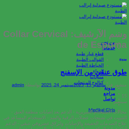
تخطي
للمحتوى
وسم الآرشيف:
Collar Cervical
de Espuma
من نحن
خدماتنا
قطع غيار طبية
القوالب الطبية
مدونة
الخياطة الطبية
طوق عنقي من الإسفنج
الدواء
منتجاتنا
كتالوج المنتجات
منشور في
سبتمبر 15, 2025
سبتمبر 24, 2025
بواسطة
admin
مدونة
مراجع
15
تواصل
سبتمبر
Medikal Giris
مجالات الاستخدام السريرية - الدعم بعد إصابات منطقة العنق -
التثبيت في تشنجات عضلات الرقبة والشد - الاستخدام المساعد في
علاج الصدمات الخفيفة والإصابات وانزلاق غضروفي عنقي - الدعم