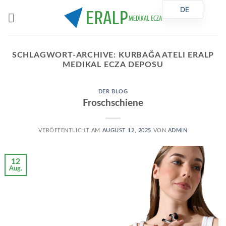
Zum
DE
Inhalt
springen
SCHLAGWORT-ARCHIVE:
KURBAĞA ATELI ERALP
MEDIKAL ECZA DEPOSU
DER BLOG
Froschschiene
VERÖFFENTLICHT AM
AUGUST 12, 2025
VON
ADMIN
12
Aug.