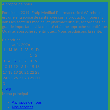
À propos de nous
Fondée en 2019, Eralp Medikal Pharmaceutical Warehouse
est une entreprise de santé axée sur la production, opérant
dans les secteurs médical et pharmaceutique, accordant une
grande importance à la qualité et à une approche scientifique.
Qualité, approche scientifique… Nous produisons la santé.
Calendrier
août 2026
L
M
M
J
V
S
D
1
2
3
4
5
6
7
8
9
10
11
12
13
14
15
16
17
18
19
20
21
22
23
24
25
26
27
28
29
30
31
« Sep
Menu principal
À propos de nous
Nos services