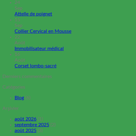
24
Sep
Attelle de poignet
15
Sep
Collier Cervical en Mousse
22
Août
Immobilisateur médical
16
Août
Corset lombo-sacré
Derniers commentaires
Catégories
Blog
(6)
Arşivler
août 2026
(1)
septembre 2025
(2)
août 2025
(3)