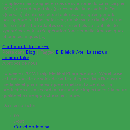
complexe main-poignet en cas de syndrome du canal carpien
(SCC), de tendinopathies (par exemple, la maladie de De
Quervain), d'entorses et de foulures, ainsi qu'en période
postopératoire. Une indication, un niveau de rigidité et une
durée d'utilisation adaptés sont essentiels au contrôle des
symptômes et à la récupération fonctionnelle. Anatomiques
et biomécaniques […]
Continuer la lecture
→
Posté dans
Blog
|
Tagged
El Bileklik Ateli
Laissez un
commentaire
À propos de nous
Fondée en 2019, Eralp Medikal Pharmaceutical Warehouse
est une société de soins de santé qui opère dans l'industrie
médicale et pharmaceutique en mettant l'accent sur la
production et en accordant une grande importance à la haute
qualité et à une approche scientifique.
Derniers articles
05
Août
Corset Abdominal