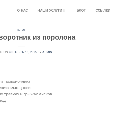
О НАС
НАШИ УСЛУГИ
БЛОГ
ССЫЛКИ
БЛОГ
оротник из поролона
ED ON
СЕНТЯБРЬ 15, 2025
BY
ADMIN
ла позвоночника
жениях мышц шеи
их травмах и грыжах дисков
иод