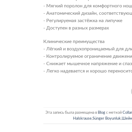
- Мягкий поролон для комфортного но
- Анатомический дизайн, соответству
- Регулируемая застёжка на липучке
- Доступен в разных размерах
Клинические преимущества
- Лёгкий и воздухопроницаемый для дл
- Контролируемое ограничение движен
- Снижает мышечное напряжение и спа
- Легко надевается и хорошо переносит
Эта запись была размещена в
Blog
с меткой
Colla
Halskrause
,
Sünger Boyunluk
,
Шейны