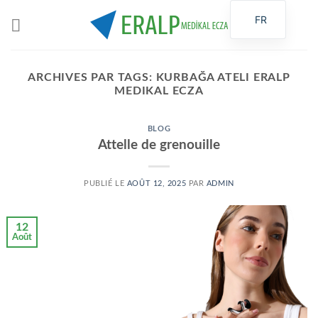
Passer
FR
au
contenu
ARCHIVES PAR TAGS:
KURBAĞA ATELI ERALP
MEDIKAL ECZA
BLOG
Attelle de grenouille
PUBLIÉ LE
AOÛT 12, 2025
PAR
ADMIN
12
Août