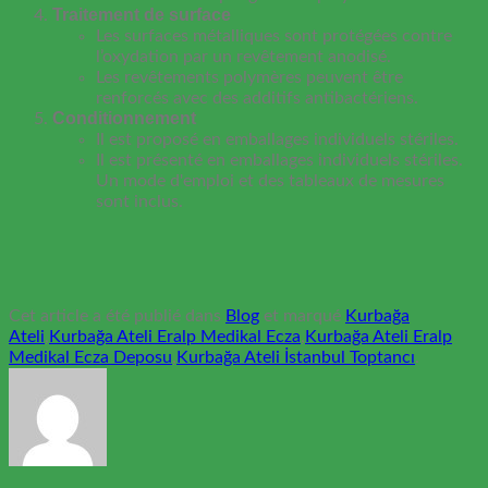
Traitement de surface
Les surfaces métalliques sont protégées contre
l’oxydation par un revêtement anodisé.
Les revêtements polymères peuvent être
renforcés avec des additifs antibactériens.
Conditionnement
Il est proposé en emballages individuels stériles.
Il est présenté en emballages individuels stériles.
Un mode d'emploi et des tableaux de mesures
sont inclus.
Cet article a été publié dans
Blog
et marqué
Kurbağa
Ateli
,
Kurbağa Ateli Eralp Medikal Ecza
,
Kurbağa Ateli Eralp
Medikal Ecza Deposu
,
Kurbağa Ateli İstanbul Toptancı
.