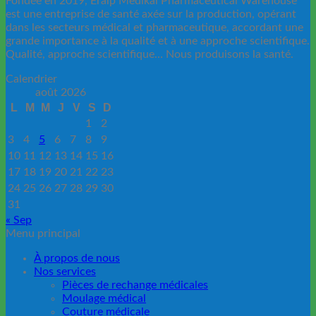
Fondée en 2019, Eralp Medikal Pharmaceutical Warehouse
est une entreprise de santé axée sur la production, opérant
dans les secteurs médical et pharmaceutique, accordant une
grande importance à la qualité et à une approche scientifique.
Qualité, approche scientifique… Nous produisons la santé.
Calendrier
août 2026
L
M
M
J
V
S
D
1
2
3
4
5
6
7
8
9
10
11
12
13
14
15
16
17
18
19
20
21
22
23
24
25
26
27
28
29
30
31
« Sep
Menu principal
À propos de nous
Nos services
Pièces de rechange médicales
Moulage médical
Couture médicale