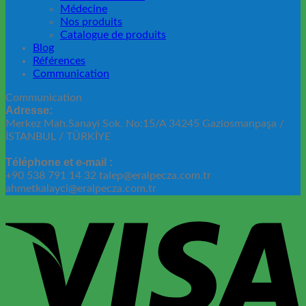
Médecine
Nos produits
Catalogue de produits
Blog
Références
Communication
Communication
Adresse:
Merkez Mah.Sanayi Sok. No:15/A 34245 Gaziosmanpaşa /
İSTANBUL / TÜRKİYE
Téléphone et e-mail :
+90 538 791 14 32 talep@eralpecza.com.tr
ahmetkalayci@eralpecza.com.tr