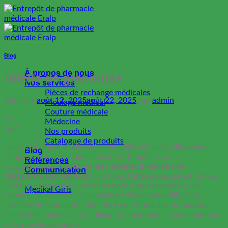
Passer
au
contenu
Blog
À propos de nous
Attelle de grenouille
Nos services
Pièces de rechange médicales
Publié le
août 12, 2025
août 22, 2025
par
admin
Moulage médical
Couture médicale
12
Médecine
Août
Nos produits
Catalogue de produits
La production d'attelles de grenouille est particulièrement
Blog
importante dans le domaine de l'orthopédie et de la
Références
fractures des doigts, luxations et
traumatologie.
Communication
blessures aux tendons
Un type d'attelle spécial est utilisé.
L'attelle « grenouille » doit son nom à sa conception, qui
Medikal Giris
immobilise les orteils à la manière d'une grenouille. Son
procédé de fabrication doit être conforme aux normes des
dispositifs médicaux et utiliser des matériaux biocompatibles
et hypoallergéniques.