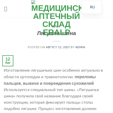
Skip
RU
to
content
БЛОГ
Лягушка-шина
POSTED ON
АВГУСТ 12, 2025
BY
ADMIN
12
Авг
Изготовление лягушачьих шин особенно актуально в
переломы
области ортопедии и травматологии.
пальцев, вывихи и повреждения сухожилий
Используется специальный тип шины. «Лягушачья
шина» получила своё название благодаря своей
конструкции, которая фиксирует пальцы стопы
подобно лягушке. Процесс изготовления должен